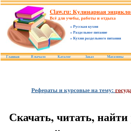
Claw.ru: Кулинарная энцикло
Всё для учебы, работы и отдыха
» Русская кухня
» Раздельное питание
» Кухня раздельного питания
Главная
В начало
Каталог
Заказ
Магазины
Рефераты и курсовые на тему:
госуд
Скачать, читать, найти